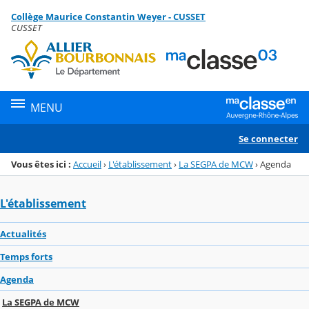
Panneau de gestion des cookies
Collège Maurice Constantin Weyer - CUSSET
Menu de la rubrique
Contenu
CUSSET
MENU
Se connecter
Vous êtes ici :
Accueil
›
L'établissement
›
La SEGPA de MCW
›
Agenda
L'établissement
Actualités
Temps forts
Agenda
La SEGPA de MCW