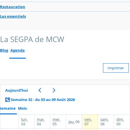
Restauration
Les essentiels
La SEGPA de MCW
Blog
Agenda
Imprimer
Aujourd’hui
Semaine 32 - du 03 au 09 Août 2026
Semaine
Mois
lun.
mar.
mer.
ven.
sam.
dim.
jeu.
06
03
04
05
07
08
09