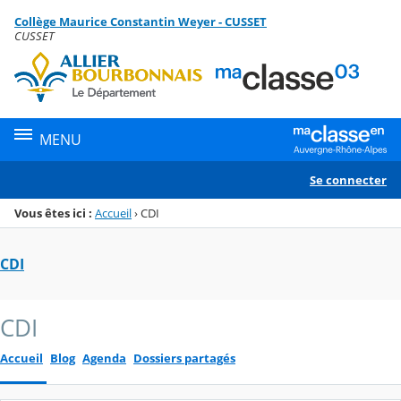
Panneau de gestion des cookies
Collège Maurice Constantin Weyer - CUSSET
Menu de la rubrique
Contenu
CUSSET
MENU
Se connecter
Vous êtes ici :
Accueil
›
CDI
CDI
CDI
Accueil
Blog
Agenda
Dossiers partagés