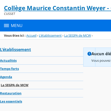
Panneau de gestion des cookies
Collège Maurice Constantin Weyer -
Menu de la rubrique
Contenu
CUSSET
MENU
Vous êtes ici :
Accueil
›
L'établissement
›
La SEGPA de MCW
›
L'établissement
Aucun élém
Actualités
Vous pouvez 
Temps forts
Agenda
La SEGPA de MCW
Restauration
Les essentiels