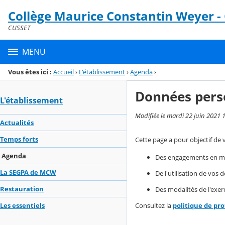
Panneau de gestion des cookies
Collège Maurice Constantin Weyer -
Menu de la rubrique
Contenu
CUSSET
MENU
Vous êtes ici :
Accueil
›
L'établissement
›
Agenda
›
Données pers
L'établissement
Modifiée le mardi 22 juin 2021 
Actualités
Temps forts
Cette page a pour objectif de 
Agenda
Des engagements en mat
La SEGPA de MCW
De l'utilisation de vos
Restauration
Des modalités de l'exerc
Consultez la
politique de pr
Les essentiels