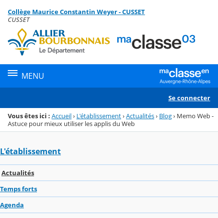
Panneau de gestion des cookies
Collège Maurice Constantin Weyer - CUSSET
Menu de la rubrique
Contenu
CUSSET
MENU
Se connecter
Vous êtes ici :
Accueil
›
L'établissement
›
Actualités
›
Blog
›
Memo Web -
Astuce pour mieux utiliser les applis du Web
L'établissement
Actualités
Temps forts
Agenda