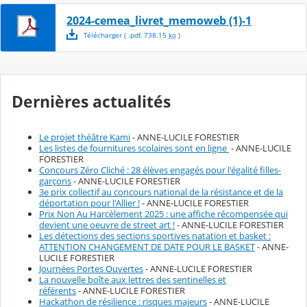
2024-cemea_livret_memoweb (1)-1
Télécharger
( .
pdf
,
738.15
ko
)
Dernières actualités
Le projet théâtre Kami
- ANNE-LUCILE FORESTIER
Les listes de fournitures scolaires sont en ligne
- ANNE-LUCILE
FORESTIER
Concours Zéro Cliché : 28 élèves engagés pour l'égalité filles-
garçons
- ANNE-LUCILE FORESTIER
3e prix collectif au concours national de la résistance et de la
déportation pour l'Allier !
- ANNE-LUCILE FORESTIER
Prix Non Au Harcèlement 2025 : une affiche récompensée qui
devient une oeuvre de street art !
- ANNE-LUCILE FORESTIER
Les détections des sections sportives natation et basket :
ATTENTION CHANGEMENT DE DATE POUR LE BASKET
- ANNE-
LUCILE FORESTIER
Journées Portes Ouvertes
- ANNE-LUCILE FORESTIER
La nouvelle boîte aux lettres des sentinelles et
référents
- ANNE-LUCILE FORESTIER
Hackathon de résilience : risques majeurs
- ANNE-LUCILE